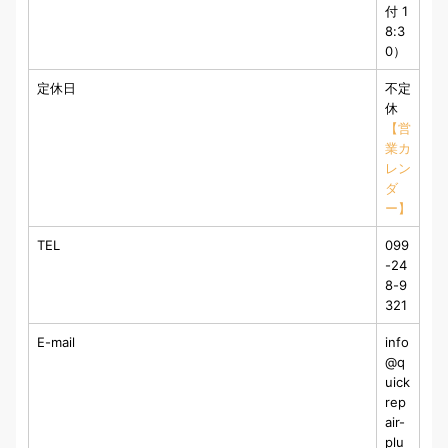
付 1
8:3
0）
定休日
不定
休
【営
業カ
レン
ダ
ー】
TEL
099
-24
8-9
321
E-mail
info
@q
uick
rep
air-
plu