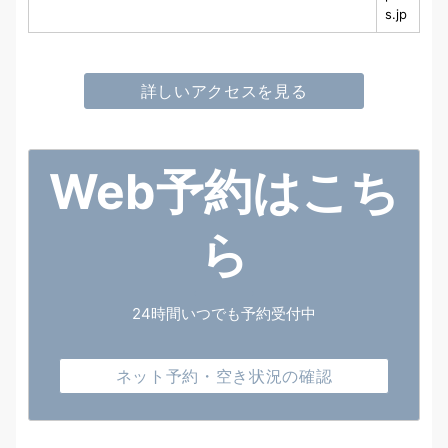
s.jp
詳しいアクセスを見る
Web予約はこち
ら
24時間いつでも予約受付中
ネット予約・空き状況の確認