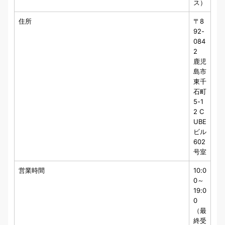
ス）
住所
〒8
92-
084
2
鹿児
島市
東千
石町
5-1
2 C
UBE
ビル
602
号室
営業時間
10:0
0～
19:0
0
（最
終受