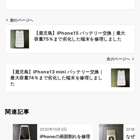
前のページへ
投
【鹿児島】iPhone15 バッテリー交換｜最大
稿
容量75％まで劣化した端末を修理しました
ナ
ビ
ゲ
次のページへ
ー
【鹿児島】iPhone13 mini バッテリー交換｜
シ
最大容量74％まで劣化した端末を修理しまし
ョ
た
ン
関連記事
2020年10月5日
2018年
iPhoneの画面割れを修理
なぜか