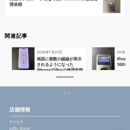
シ
理依頼
ョ
ン
関連記事
2025年7月21日
2018年
画面に複数の縦線が表示
iPod 
されるようになった
160G
iPhone15Proの修理依頼
店舗情報
アクセス
お問い合わせ